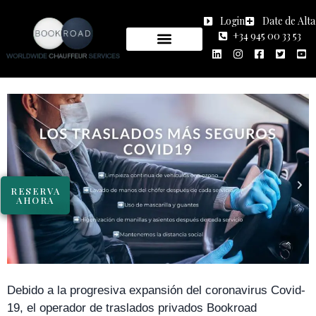
Login
Date de Alta
B
OOKROAD activa las pautas para
+34 945 00 33 53
garantizar la seguridad de sus clientes y
empleados contra el COVID 19.
RESERVA
AHORA
Debido a la progresiva expansión del coronavirus Covid-
19, el operador de traslados privados Bookroad