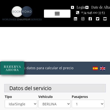
Login
Date de Alta
+34 945 00 33 53
RESERVA
AHORA