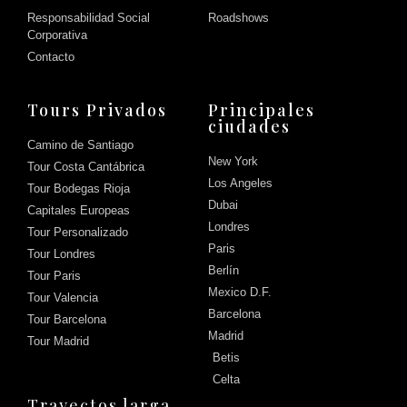
Responsabilidad Social
Roadshows
Corporativa
Contacto
Tours Privados
Principales
ciudades
Camino de Santiago
New York
Tour Costa Cantábrica
Los Angeles
Tour Bodegas Rioja
Dubai
Capitales Europeas
Londres
Tour Personalizado
Paris
Tour Londres
Berlín
Tour Paris
Mexico D.F.
Tour Valencia
Barcelona
Tour Barcelona
Madrid
Tour Madrid
Betis
Celta
Trayectos larga