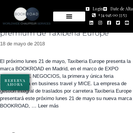
Día:
18 de mayo de 2018
Login
Date de Alta
+34 945 00 33 53
Nace Bookroad, la apuesta
premium de Taxiberia Europe
18 de mayo de 2018
El próximo lunes 21 de mayo, Taxiberia Europe presenta la
marca BOOKROAD en Madrid, en el marco de EXPO
TURISMO DE NEGOCIOS, la primera y única feria
RESERVA
especializada en business travel y MICE. La empresa de
AHORA
gestión integral de traslados por carretera Taxiberia Europe
presentará este próximo lunes 21 de mayo su nueva marca
BOOKROAD, …
Leer más