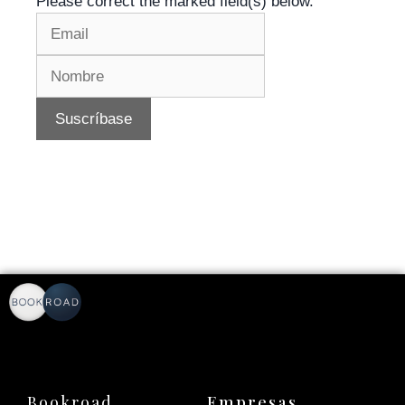
Please correct the marked field(s) below.
Bookroad
Empresas