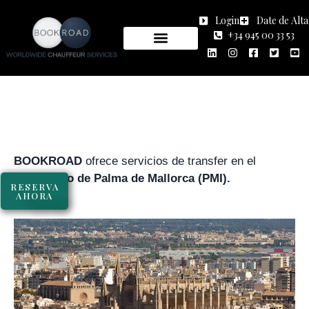
TRASLADOS
Login
Date de Alta
+34 945 00 33 53
AEROPUERTO DE
PALMA DE
MALLORCA
BOOKROAD
ofrece servicios de transfer en el
aeropuerto de Palma de Mallorca (PMI).
RESERVA
AHORA