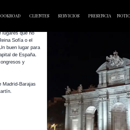
ERTO DE MADRID
BOOKROAD
CLIENTES
SERVICIOS
PRESENCIA
NOTIC
de lugares que no
eina Sofía o el
 Un buen lugar para
apital de España.
congresos y
de Madrid-Barajas
artín.