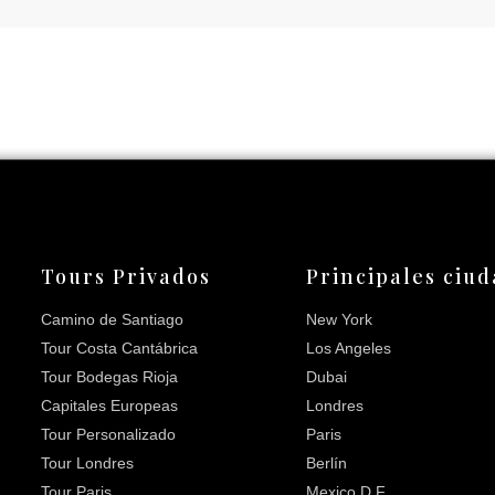
Tours Privados
Principales ciu
Camino de Santiago
New York
Tour Costa Cantábrica
Los Angeles
Tour Bodegas Rioja
Dubai
Capitales Europeas
Londres
Tour Personalizado
Paris
Tour Londres
Berlín
Tour Paris
Mexico D.F.