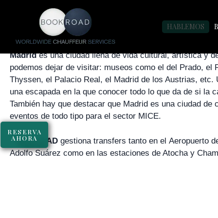
TRASLADOS AEROPU
HABLEMOS
Madrid
es una ciudad llena de vida cultural, artística y 
podemos dejar de visitar: museos como el del Prado, el R
Thyssen, el Palacio Real, el Madrid de los Austrias, etc.
una escapada en la que conocer todo lo que da de si la c
También hay que destacar que Madrid es una ciudad de 
eventos de todo tipo para el sector MICE.
RESERVA
AHORA
BOOKROAD
gestiona transfers tanto en el Aeropuerto 
Adolfo Suárez como en las estaciones de Atocha y Cham